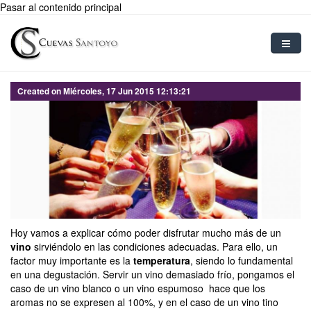
Pasar al contenido principal
Inicio
Created on Miércoles, 17 Jun 2015 12:13:21
Vinos Espumosos
Elaboración
Tipo de uva
Blog
Contacto
Hoy vamos a explicar cómo poder disfrutar mucho más de un
vino
sirviéndolo en las condiciones adecuadas. Para ello, un
Usuario
factor muy importante es la
temperatura
, siendo lo fundamental
en una degustación. Servir un vino demasiado frío, pongamos el
caso de un vino blanco o un vino espumoso hace que los
aromas no se expresen al 100%, y en el caso de un vino tino