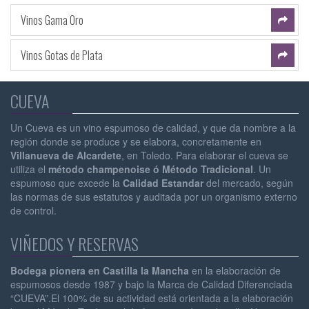
Vinos Gama Oro
Vinos Gotas de Plata
CUEVA
Un Cueva es un vino espumoso de calidad, y que da nombre a la
región donde se produce y se elabora, concretamente en
Villanueva de Alcardete
, en Toledo. Para elaborar el cueva se
utiliza el
método champenoise ó Método Tradicional
. Un
espumoso que excede la
Calidad Estandar
del mercado, según
las normas de sus estatutos y auditada por un organismo externo
de control.
VIÑEDOS Y RESERVAS
Bodega pionera en Castilla la Mancha
en la elaboración de
espumosos desde 1987 y bajo la Marca de Calidad Diferenciada
“CUEVA”.El 100% de su actividad está orientada a la elaboración